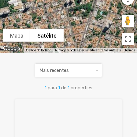
Mapa
Satélite
Atalhos do teclado
A imagem pode estar sujeita a direitos autorais
Termos
Mais recentes
1
para
1
de
1
properties