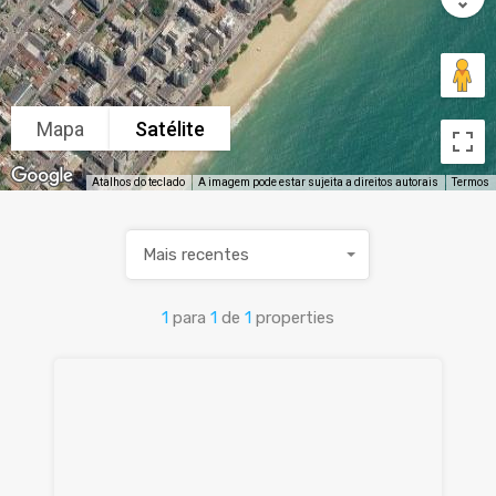
Mapa
Satélite
Atalhos do teclado
A imagem pode estar sujeita a direitos autorais
Termos
Mais recentes
1
para
1
de
1
properties