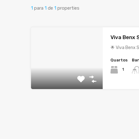
1
para
1
de
1
properties
Viva Benx 
🌟 Viva Benx 
Quartos
Ban
1