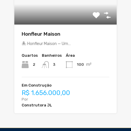
Honfleur Maison
🏝️ Honfleur Maison — Um…
Quartos
Banheiros
Área
m²
2
100
3
Em Construção
R$ 1.656.000,00
Por
Construtora JL