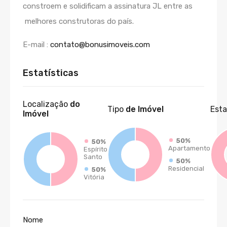
constroem e solidificam a assinatura JL entre as
melhores construtoras do país.
E-mail :
contato@bonusimoveis.com
Estatísticas
Localização
do
Tipo
de Imóvel
Est
Imóvel
50%
50%
Apartamento
Espírito
Santo
50%
Residencial
50%
Vitória
Nome