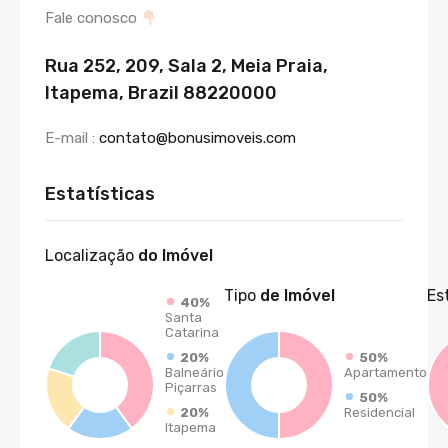
Fale conosco
Rua 252, 209, Sala 2, Meia Praia,
Itapema, Brazil 88220000
E-mail :
contato@bonusimoveis.com
Estatísticas
Localização
do Imóvel
Tipo
de Imóvel
Es
40%
Santa
Catarina
20%
50%
Balneário
Apartamento
Piçarras
50%
20%
Residencial
Itapema