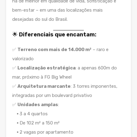
há de melhor em qualidade de vida, sofisticação e
bem-estar – em uma das localizações mais
desejadas do sul do Brasil.
🌟
Diferenciais que encantam:
✅
Terreno com mais de 14.000 m²
– raro e
valorizado
✅
Localização estratégica
: a apenas 600m do
mar, próximo à FG Big Wheel
✅
Arquitetura marcante
: 3 torres imponentes,
integradas por um boulevard privativo
✅
Unidades amplas
:
▪️ 3 a 4 quartos
▪️ De 102 m² a 150 m²
▪️ 2 vagas por apartamento