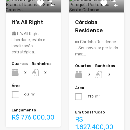
It’s All Right
Córdoba
Residence
🏙️ It’s All Right –
Liberdade, estilo e
🏡 Córdoba Residence
localização
– Seu novo lar perto do
estratégica…
mar,…
Quartos
Banheiros
Quartos
Banheiros
2
2
3
3
Área
Área
63
m²
113
m²
Lançamento
Em Construção
R$ 776.000,00
R$
1.827.400,00