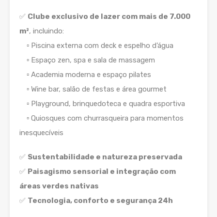
✅
Clube exclusivo de lazer com mais de 7.000
m²
, incluindo:
▫️ Piscina externa com deck e espelho d’água
▫️ Espaço zen, spa e sala de massagem
▫️ Academia moderna e espaço pilates
▫️ Wine bar, salão de festas e área gourmet
▫️ Playground, brinquedoteca e quadra esportiva
▫️ Quiosques com churrasqueira para momentos
inesquecíveis
✅
Sustentabilidade e natureza preservada
✅
Paisagismo sensorial e integração com
áreas verdes nativas
✅
Tecnologia, conforto e segurança 24h