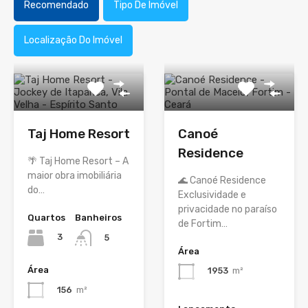
Recomendado
Tipo De Imóvel
Localização Do Imóvel
Taj Home Resort
Canoé
Residence
🌴 Taj Home Resort – A
maior obra imobiliária
🌊 Canoé Residence
do…
Exclusividade e
privacidade no paraíso
Quartos
Banheiros
de Fortim…
3
5
Área
Área
1953
m²
156
m²