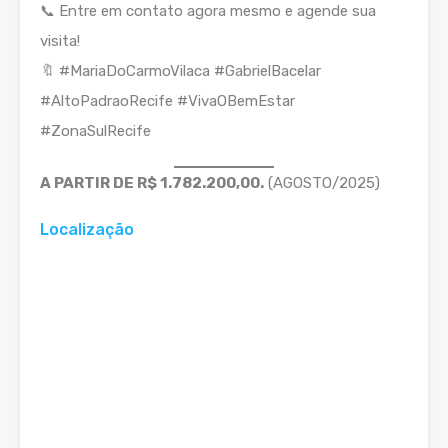
📞 Entre em contato agora mesmo e agende sua
visita!
🔖 #MariaDoCarmoVilaca #GabrielBacelar
#AltoPadraoRecife #VivaOBemEstar
#ZonaSulRecife
A PARTIR DE R$ 1.782.200,00.
(AGOSTO/2025)
Localização