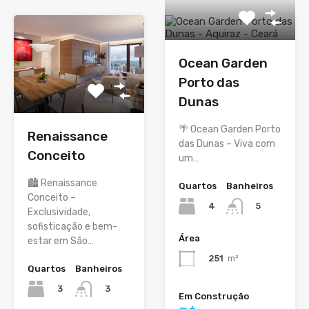
Ocean Garden
Porto das
Dunas
🌴 Ocean Garden Porto
Renaissance
das Dunas – Viva com
Conceito
um…
🏙️ Renaissance
Quartos
Banheiros
Conceito –
4
5
Exclusividade,
sofisticação e bem-
Área
estar em São…
251
m²
Quartos
Banheiros
3
3
Em Construção