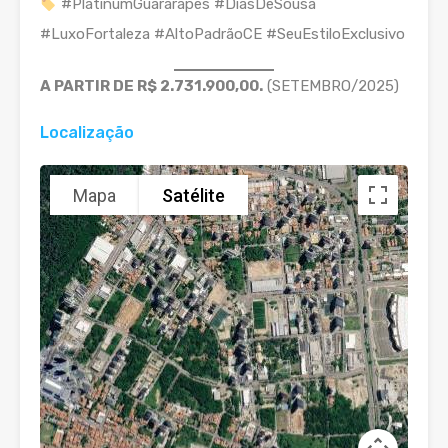
#PlatinumGuararapes #DiasDeSousa
#LuxoFortaleza #AltoPadrãoCE #SeuEstiloExclusivo
A PARTIR DE R$ 2.731.900,00.
(SETEMBRO/2025)
Localização
Mapa
Satélite