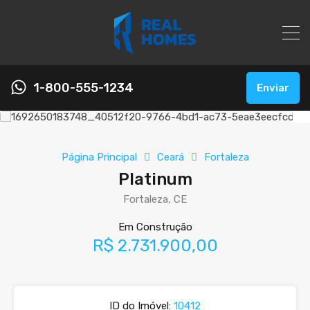
1-800-555-1234
Enviar
Página Principal
Ceará
Fortaleza
Platinum
Fortaleza, CE
Em Construção
R$ 2.731.900,00
ID do Imóvel:
10412