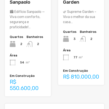
Sanpaolo
Garden
🏙️ Edifício Sanpaolo —
🌿 Supreme Garden –
Viva com conforto,
Viva o melhor da sua
segurança e
casa…
praticidade!…
Quartos
Banheiros
Quartos
Banheiros
3
2
2
2
Área
Área
77
m²
54
m²
Em Construção
R$ 810.000,00
Em Construção
R$
550.600,00