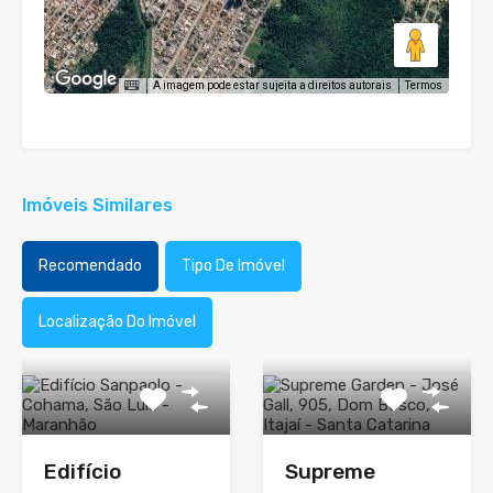
A imagem pode estar sujeita a direitos autorais
Termos
Imóveis Similares
Recomendado
Tipo De Imóvel
Localização Do Imóvel
Edifício
Supreme