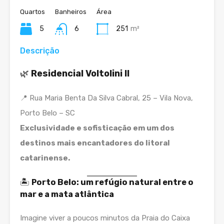
Quartos
Banheiros
Área
5
6
251
m²
Descrição
🌿
Residencial Voltolini II
📍 Rua Maria Benta Da Silva Cabral, 25 – Vila Nova,
Porto Belo – SC
Exclusividade e sofisticação em um dos
destinos mais encantadores do litoral
catarinense.
🏝️
Porto Belo: um refúgio natural entre o
mar e a mata atlântica
Imagine viver a poucos minutos da Praia do Caixa