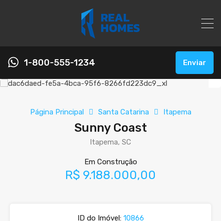
1-800-555-1234
Enviar
Página Principal
Santa Catarina
Itapema
Sunny Coast
Itapema, SC
Em Construção
R$ 9.188.000,00
ID do Imóvel:
10866