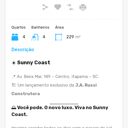
Quartos
Banheiros
Área
4
4
229
m²
Descrição
☀️
Sunny Coast
📍 Av. Beira Mar, 149 – Centro, Itapema – SC
🏗️ Um lançamento exclusivo da
J.A. Russi
Construtora
🌅
Você pode. O novo luxo. Viva no Sunny
Coast.