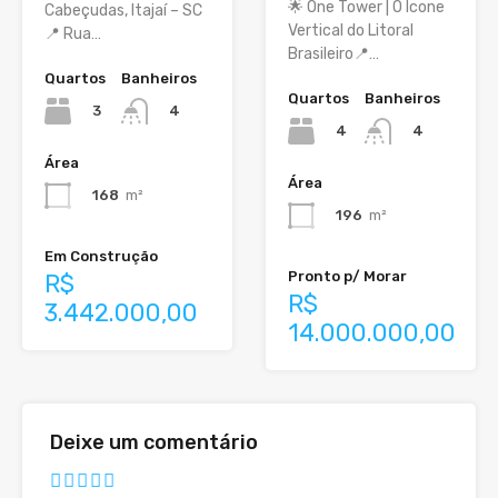
🌟 One Tower | O Ícone
Cabeçudas, Itajaí – SC
Vertical do Litoral
📍 Rua…
Brasileiro📍…
Quartos
Banheiros
Quartos
Banheiros
3
4
4
4
Área
Área
168
m²
196
m²
Em Construção
Pronto p/ Morar
R$
R$
3.442.000,00
14.000.000,00
Deixe um comentário