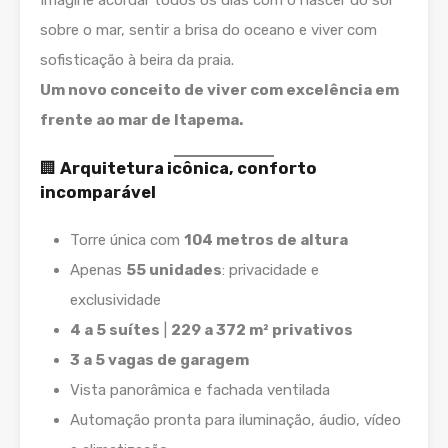
Imagine acordar todos os dias com o nascer do sol
sobre o mar, sentir a brisa do oceano e viver com
sofisticação à beira da praia.
Um novo conceito de viver com excelência em
frente ao mar de Itapema.
🏢
Arquitetura icônica, conforto
incomparável
Torre única com
104 metros de altura
Apenas
55 unidades
: privacidade e
exclusividade
4 a 5 suítes
|
229 a 372 m² privativos
3 a 5 vagas de garagem
Vista panorâmica e fachada ventilada
Automação pronta para iluminação, áudio, vídeo