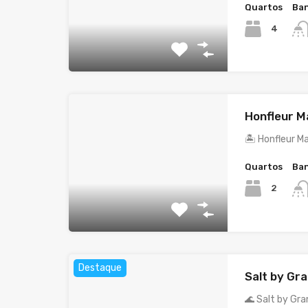
Quartos
Ban
4
Honfleur M
🏝️ Honfleur 
Quartos
Ban
2
Destaque
Salt by Gr
🌊 Salt by Gr