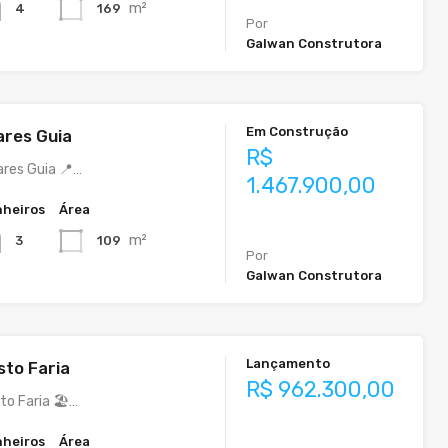
m²
169
4
Por
Galwan Construtora
Em Construção
res Guia
R$
ares Guia 📍…
1.467.900,00
heiros
Área
m²
109
3
Por
Galwan Construtora
Lançamento
sto Faria
R$ 962.300,00
to Faria 🏖️…
heiros
Área