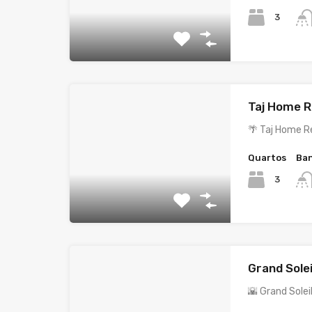
3
Taj Home R
🌴 Taj Home R
Quartos
Ban
3
Grand Solei
🌇 Grand Solei