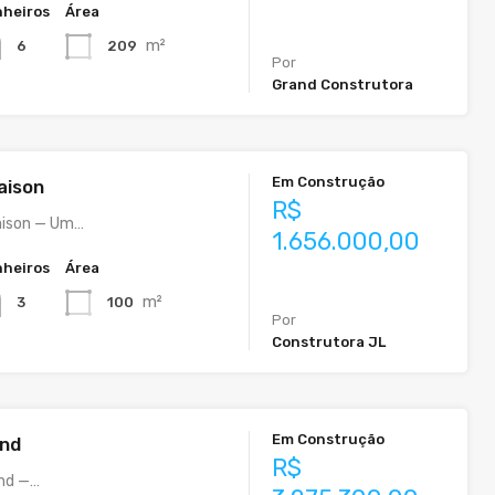
heiros
Área
m²
209
6
Por
Grand Construtora
Em Construção
aison
R$
Maison — Um…
1.656.000,00
heiros
Área
m²
100
3
Por
Construtora JL
Em Construção
and
R$
and —…