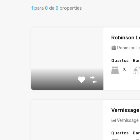
1
para
8
de
8
properties
Robinson L
🏙️ Robinson L
Quartos
Ban
3
Vernissage 
🖼️ Vernissage
Quartos
Ban