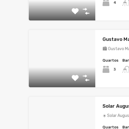
4
Gustavo Ma
🏙️ Gustavo M
Quartos
Ban
3
Solar Augu
☀️ Solar Augus
Quartos
Ban