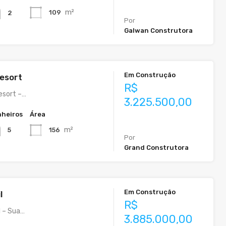
m²
109
2
Por
Galwan Construtora
Em Construção
esort
R$
esort –…
3.225.500,00
heiros
Área
m²
156
5
Por
Grand Construtora
Em Construção
l
R$
l – Sua…
3.885.000,00