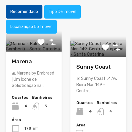
Recomendado
Tipo De Imóvel
Localização Do Imóvel
Marena
Sunny Coast
🌊 Marena by Embraed
☀️ Sunny Coast 📍 Av.
| Um Ícone de
Beira Mar, 149 –
Sofisticação na…
Centro,…
Quartos
Banheiros
Quartos
Banheiros
4
5
4
4
Área
Área
178
m²