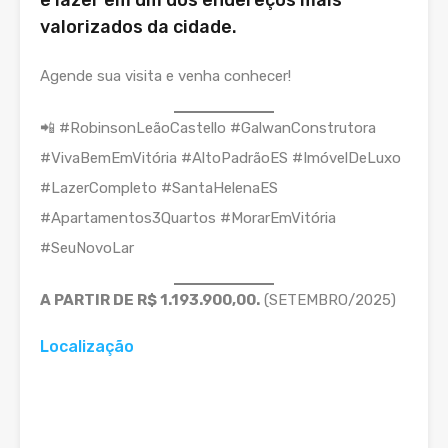
e lazer em um dos endereços mais
valorizados da cidade.
Agende sua visita e venha conhecer!
📲 #RobinsonLeãoCastello #GalwanConstrutora
#VivaBemEmVitória #AltoPadrãoES #ImóvelDeLuxo
#LazerCompleto #SantaHelenaES
#Apartamentos3Quartos #MorarEmVitória
#SeuNovoLar
A PARTIR DE R$ 1.193.900,00.
(SETEMBRO/2025)
Localização