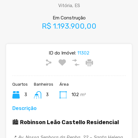
Vitória, ES
Em Construção
R$ 1.193.900,00
ID do Imóvel:
11302
Quartos
Banheiros
Área
3
3
102
m²
Descrição
🏙️
Robinson Leão Castello Residencial
📍
Av. Nossa Senhora da Penha, 22 – Santa Helena,