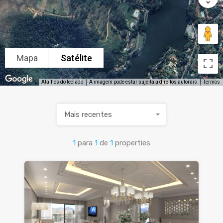
Mapa
Satélite
Atalhos do teclado
A imagem pode estar sujeita a direitos autorais
Termos
Mais recentes
1
para
1
de
1
properties