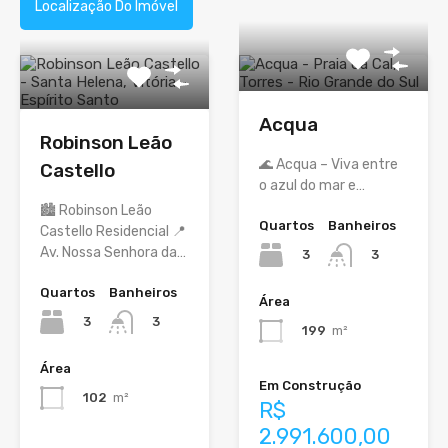
Localização Do Imóvel
Acqua
Robinson Leão
🌊 Acqua – Viva entre
Castello
o azul do mar e…
🏙️ Robinson Leão
Quartos
Banheiros
Castello Residencial 📍
Av. Nossa Senhora da…
3
3
Quartos
Banheiros
Área
3
3
199
m²
Área
Em Construção
102
m²
R$
2.991.600,00