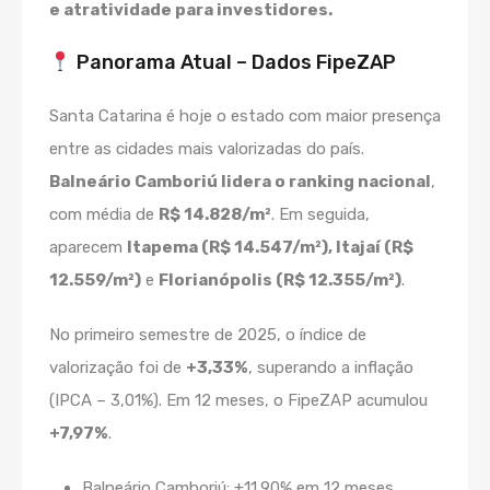
e atratividade para investidores.
Panorama Atual – Dados FipeZAP
Santa Catarina é hoje o estado com maior presença
entre as cidades mais valorizadas do país.
Balneário Camboriú lidera o ranking nacional
,
com média de
R$ 14.828/m²
. Em seguida,
aparecem
Itapema (R$ 14.547/m²), Itajaí (R$
12.559/m²)
e
Florianópolis (R$ 12.355/m²)
.
No primeiro semestre de 2025, o índice de
valorização foi de
+3,33%
, superando a inflação
(IPCA – 3,01%). Em 12 meses, o FipeZAP acumulou
+7,97%
.
Balneário Camboriú: +11,90% em 12 meses