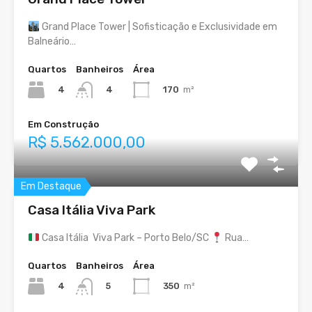
Grand Place Tower | Sofisticação e Exclusividade em
Balneário…
Quartos
Banheiros
Área
4
170
m²
4
Em Construção
R$ 5.562.000,00
Em Destaque
Casa Itália Viva Park
Casa Itália Viva Park – Porto Belo/SC
Rua…
Quartos
Banheiros
Área
4
350
m²
5