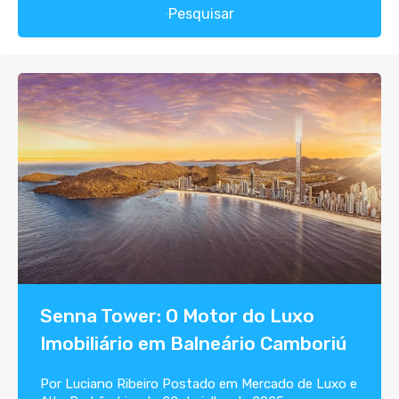
Pesquisar
Senna Tower: O Motor do Luxo
Imobiliário em Balneário Camboriú
Por
Luciano Ribeiro
Postado em
Mercado de Luxo e