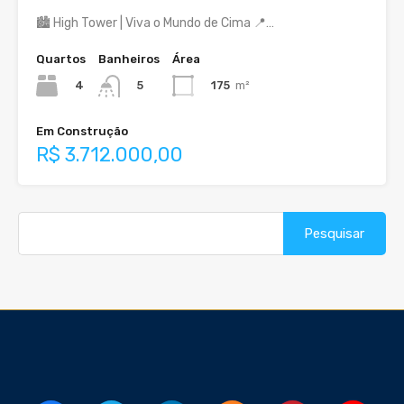
🏙️ High Tower | Viva o Mundo de Cima 📍…
Quartos
Banheiros
Área
4
175
m²
5
Em Construção
R$ 3.712.000,00