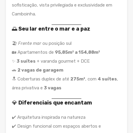
sofisticação, vista privilegiada e exclusividade em
Camboinha.
🌅
Seu lar entre o mar e a paz
🏖️
Frente mar
ou posição sul
🏡 Apartamentos de
95,85m² a 154,88m²
✨
3 suítes
+ varanda gourmet + DCE
🚗
2 vagas de garagem
🔝 Coberturas duplex de até
275m²
, com
4 suítes
,
área privativa e
3 vagas
💎
Diferenciais que encantam
✔️ Arquitetura inspirada na natureza
✔️ Design funcional com espaços abertos e