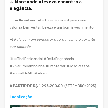
🧘
More onde a leveza encontra a
elegância.
Thai Residencial
– O cenário ideal para quem
valoriza bem-estar, beleza e um bom investimento.
📲
Fale com um consultor agora mesmo e garanta
sua unidade.
🔖 #ThaiResidencial #DeltaEngenharia
#ViverEmCamboinha #FrenteMar #JoaoPessoa
#ImovelDeAltoPadrao
A PARTIR DE R$ 1.296.200,00
. (SETEMBRO/2025)
Localização