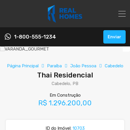
1-800-555-1234
Enviar
Página Principal
Paraíba
João Pessoa
Cabedelo
Thai Residencial
Cabedelo, PB
Em Construção
R$ 1.296.200,00
ID do Imóvel:
10703